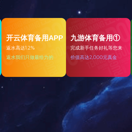
负荷开关系列
米兰体育
操作机构系列
功能手
断路器系列
真空断路器系列
5B-40.5高压真空断路器
VS1-24系列户内真空断路
.5户内高压交流
产品概述 VS1-24系列户内高压真空
路器是三相交流50HZ，额定
断路器是我公司在ABB公司VD4 -
0.5KV的户内…
的基础上改进设…