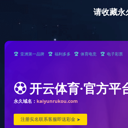
欢迎来到-
米兰体育
的官方网站
，产品关键词：真空断路器、负荷开关、
首页
产品展示
关于我们
新闻动态
以赢得客户的满意为宗旨
以更优质的产品和服务
赢得客户的满意