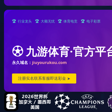
探索详情
公司顺利通过ISO9000：2000体系认证及国家强制性“3C认证”。
历年来获多项殊荣,成为国内公认名优品牌。