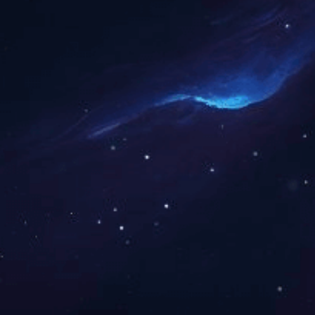
负荷开关系列
米兰
VZFR-12手车式负荷开关-熔断
JC
器组合电器
产品概述 VZF(R)N-12型户内高压真
产品概述 JCZ5系列
空负荷开关-熔断器组合电器是我公
适用于
司结合用户与…
压3.6