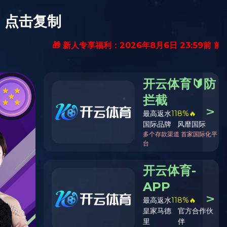
网站地图
|
加入收藏
|
米兰milan(中国)
0510 - 8879 9666
销售咨询热线：
|
电子邮箱: yi871@163.com
资质荣誉
新闻动态
当前位置：首页
>
新闻动态