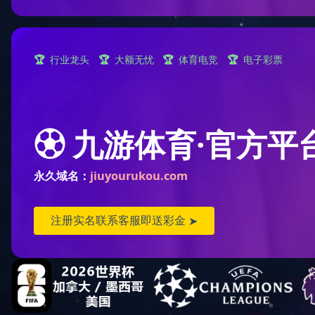
产品资讯
公司新闻
新闻中
走进
9月2
可控新
新闻中
优化
力
目前，