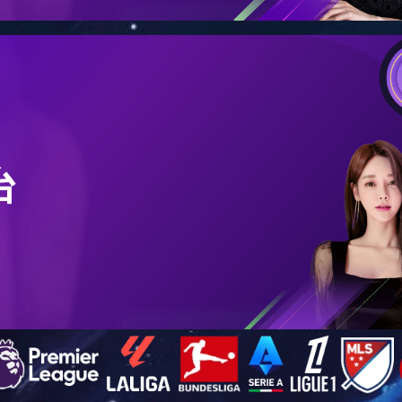
心
新闻
我国首座全自主可控新一代变电站
中
0日，由国网辽宁省电力有限公司建设的我国首座全自主
近日
一代变电站——铁岭500千伏西泉变电站正式…
出关
心
新闻
储能配置机制 提升储能价值和电网调节能
香
靠
我国能源结构正由煤炭为主向多元化转变，清洁低碳、
11