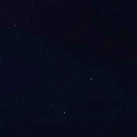
返回顶端
打印该页
发送邮件
苏ICP备11043228号-1
塘阳光工业
/88799666
8
ala.com