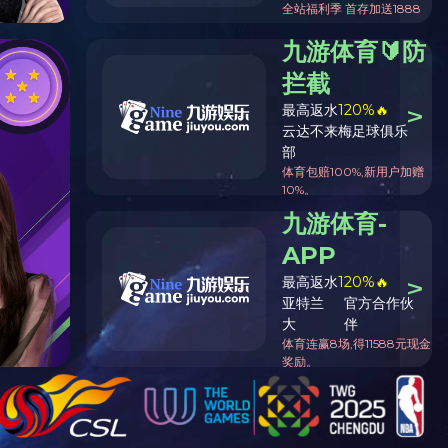
中心
核集团核聚变领域取得重大突破！
，中核集团核工业西南物理研究院在磁约束核聚变能量导
键技术领域取得重要进展。研究团队自主设计…
中心
港电力供应商推出智能管理系统 提升供电可
性
日从相关记者会获悉，香港主要电力供应商之一中华电力有