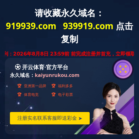
欢迎来到-
米兰体育
的官方网站
网站地图
|
加入收藏
|
米兰milan(中国)
新闻动态
行业动态
产品资讯
公司新闻
新闻动态
当前位置：首页
>
新闻动态