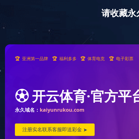
欢迎来到-
米兰体育
的官方网站
，产品关键词：真空断路器、负荷开关、
首页
产品展示
关于我们
新闻动态
产品列表
真空断路器系列
产品