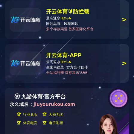
JCZR5-12手车式真空接触器-熔断器组
合电器